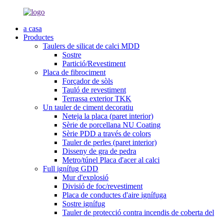
a casa
Productes
Taulers de silicat de calci MDD
Sostre
Partició/Revestiment
Placa de fibrociment
Forçador de sòls
Tauló de revestiment
Terrassa exterior TKK
Un tauler de ciment decoratiu
Neteja la placa (paret interior)
Sèrie de porcellana NU Coating
Sèrie PDD a través de colors
Tauler de perles (paret interior)
Disseny de gra de pedra
Metro/túnel Placa d'acer al calci
Full ignífug GDD
Mur d'explosió
Divisió de foc/revestiment
Placa de conductes d'aire ignífuga
Sostre ignífug
Tauler de protecció contra incendis de coberta del