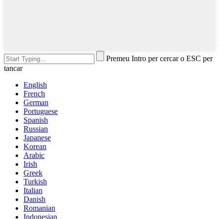
Premeu Intro per cercar o ESC per
tancar
English
French
German
Portuguese
Spanish
Russian
Japanese
Korean
Arabic
Irish
Greek
Turkish
Italian
Danish
Romanian
Indonesian