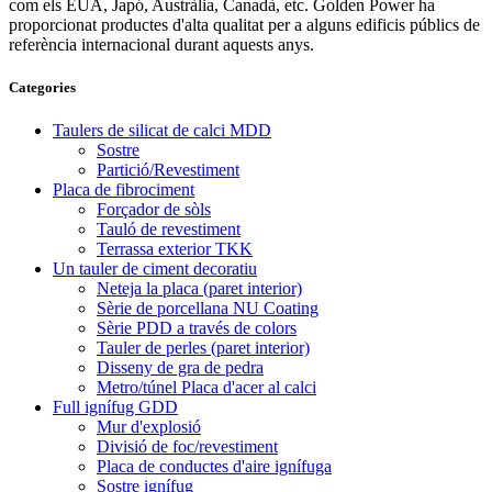
com els EUA, Japó, Austràlia, Canadà, etc. Golden Power ha
proporcionat productes d'alta qualitat per a alguns edificis públics de
referència internacional durant aquests anys.
Categories
Taulers de silicat de calci MDD
Sostre
Partició/Revestiment
Placa de fibrociment
Forçador de sòls
Tauló de revestiment
Terrassa exterior TKK
Un tauler de ciment decoratiu
Neteja la placa (paret interior)
Sèrie de porcellana NU Coating
Sèrie PDD a través de colors
Tauler de perles (paret interior)
Disseny de gra de pedra
Metro/túnel Placa d'acer al calci
Full ignífug GDD
Mur d'explosió
Divisió de foc/revestiment
Placa de conductes d'aire ignífuga
Sostre ignífug