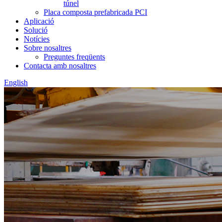
túnel
Placa composta prefabricada PCI
Aplicació
Solució
Notícies
Sobre nosaltres
Preguntes freqüents
Contacta amb nosaltres
English