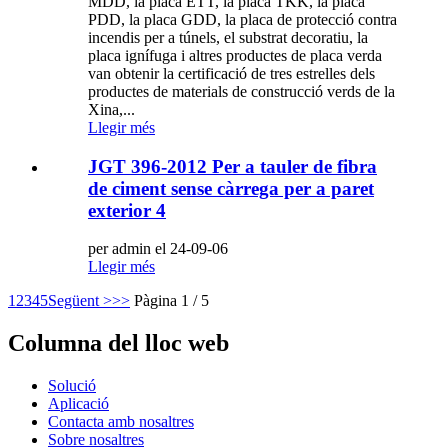
MDD, la placa ETT, la placa TKK, la placa
PDD, la placa GDD, la placa de protecció contra
incendis per a túnels, el substrat decoratiu, la
placa ignífuga i altres productes de placa verda
van obtenir la certificació de tres estrelles dels
productes de materials de construcció verds de la
Xina,...
Llegir més
JGT 396-2012 Per a tauler de fibra
de ciment sense càrrega per a paret
exterior 4
per admin el 24-09-06
Llegir més
1
2
3
4
5
Següent >
>>
Pàgina 1 / 5
Columna del lloc web
Solució
Aplicació
Contacta amb nosaltres
Sobre nosaltres