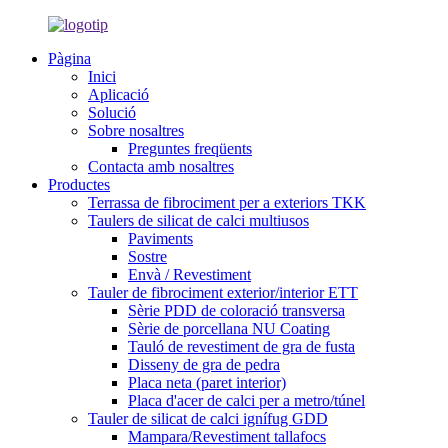
Pàgina
Inici
Aplicació
Solució
Sobre nosaltres
Preguntes freqüents
Contacta amb nosaltres
Productes
Terrassa de fibrociment per a exteriors TKK
Taulers de silicat de calci multiusos
Paviments
Sostre
Envà / Revestiment
Tauler de fibrociment exterior/interior ETT
Sèrie PDD de coloració transversa
Sèrie de porcellana NU Coating
Tauló de revestiment de gra de fusta
Disseny de gra de pedra
Placa neta (paret interior)
Placa d'acer de calci per a metro/túnel
Tauler de silicat de calci ignífug GDD
Mampara/Revestiment tallafocs