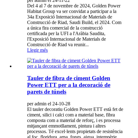
per admin el 24-11-22
Del 4 al 7 de novembre de 2024, Golden Power
Habitat Group va ser convidat a participar a la
34a Exposició Internacional de Materials de
Construcció de Riad, Saudi Build, el 2024. Com
a única fira comercial de la construcció
certificada per la UFI a l'Aràbia Saudita,
l'Exposició Internacional de Materials de
Construcció de Riad va reunir...
Llegir més
Tauler de fibra de ciment Golden
Power ETT per a la decoració de
parets de túnels
per admin el 24-10-28
El tauler decoratiu Golden Power ETT està fet de
ciment, silici i calci com a material base, fibra
composta com a material de reforç, i es processa
mitjançant emmotllament, pintura i altres
processos. Té excel·lents propietats de resistència
al foc, floridura, arna, fongs, aigua, intempèrie...