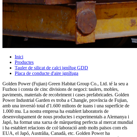
Inici
Productes
Tauler de silicat de calci ignífug GDD
Placa de conducte d'aire ignífuga
Golden Power (Fujian) Green Habitat Group Co., Ltd. té la seu a
Fuzhou i consta de cinc divisions de negoci: taulers, mobles,
paviments, materials de recobriment i cases prefabricades. Golden
Power Industrial Garden es troba a Changle, província de Fujian,
amb una inversió total d'1.600 milions de iuans i una superfície de
1.000 mu. La nostra empresa ha establert laboratoris de
desenvolupament de nous productes i experimentals a Alemanya i
Japó, ha format una xarxa de màrqueting perfecta al mercat mundial
i ha establert relacions de col·laboració amb molts països com els
EUA, el Japó, Austràlia, Canadà, etc. Golden Power ha