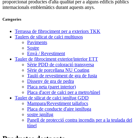
proporcionat productes d'alta qualitat per a alguns edificis públics
internacionals emblemàtics durant aquests anys.
Categories
Terrassa de fibrociment per a exteriors TKK
Taulers de silicat de calci multiusos
Paviments
Sostre
Envà / Revestiment
Tauler de fibrociment exterior/interior ETT
Sèrie PDD de coloració transversa
Sèrie de porcellana NU Coating
Tauló de revestiment de gra de fusta
Disseny de gra de pedra
Placa neta (paret interior)
Placa d'acer de calci per a metro/túnel
Tauler de silicat de calci ignífug GDD
Mampara/Revestiment tallafocs
Placa de conducte d'aire ignífuga
sostre ignífug
Panell de protecció contra incendis per a la teulada del
túnel