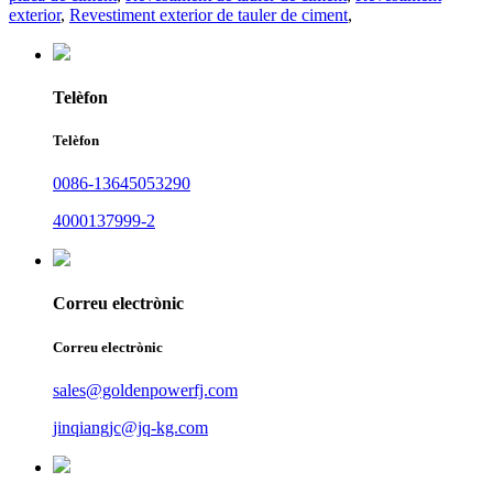
exterior
,
Revestiment exterior de tauler de ciment
,
Telèfon
Telèfon
0086-13645053290
4000137999-2
Correu electrònic
Correu electrònic
sales@goldenpowerfj.com
jinqiangjc@jq-kg.com