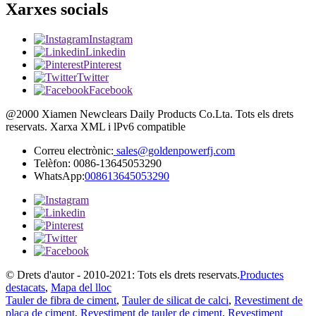
Xarxes socials
Instagram
Linkedin
Pinterest
Twitter
Facebook
@2000 Xiamen Newclears Daily Products Co.Lta. Tots els drets
reservats. Xarxa XML i lPv6 compatible
Correu electrònic:
sales@goldenpowerfj.com
Telèfon: 0086-13645053290
WhatsApp:
008613645053290
© Drets d'autor - 2010-2021: Tots els drets reservats.
Productes
destacats
,
Mapa del lloc
Tauler de fibra de ciment
,
Tauler de silicat de calci
,
Revestiment de
placa de ciment
,
Revestiment de tauler de ciment
,
Revestiment