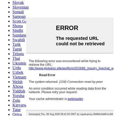
Slovak
Slovenian
Somali
Samoan
Scots Gaelic
Shona
Sindhi
Sundanese
Swahili
Tajik
Tamil
Telugu
Thai
Ukrainian
Urdu
Uzbek
Vietnamese
Welsh
Xhosa
Yiddish
Yoruba
Zulu
Kinyarwanda
Tatar
Oriya