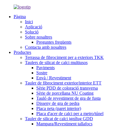
Pàgina
Inici
Aplicació
Solució
Sobre nosaltres
Preguntes freqüents
Contacta amb nosaltres
Productes
Terrassa de fibrociment per a exteriors TKK
Taulers de silicat de calci multiusos
Paviments
Sostre
Envà / Revestiment
Tauler de fibrociment exterior/interior ETT
Sèrie PDD de coloració transversa
Sèrie de porcellana NU Coating
Tauló de revestiment de gra de fusta
Disseny de gra de pedra
Placa neta (paret interior)
Placa d'acer de calci per a metro/túnel
Tauler de silicat de calci ignífug GDD
Mampara/Revestiment tallafocs