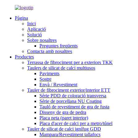
Pàgina
Inici
Aplicació
Solució
Sobre nosaltres
Preguntes freqüents
Contacta amb nosaltres
Productes
Terrassa de fibrociment per a exteriors TKK
Taulers de silicat de calci multiusos
Paviments
Sostre
Envà / Revestiment
Tauler de fibrociment exterior/interior ETT
Sèrie PDD de coloració transversa
Sèrie de porcellana NU Coating
Tauló de revestiment de gra de fusta
Disseny de gra de pedra
Placa neta (paret interior)
Placa d'acer de calci per a metro/túnel
Tauler de silicat de calci ignífug GDD
Mampara/Revestiment tallafocs