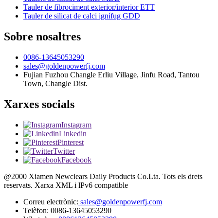
Tauler de fibrociment exterior/interior ETT
Tauler de silicat de calci ignífug GDD
Sobre nosaltres
0086-13645053290
sales@goldenpowerfj.com
Fujian Fuzhou Changle Erliu Village, Jinfu Road, Tantou
Town, Changle Dist.
Xarxes socials
Instagram
Linkedin
Pinterest
Twitter
Facebook
@2000 Xiamen Newclears Daily Products Co.Lta. Tots els drets
reservats. Xarxa XML i lPv6 compatible
Correu electrònic:
sales@goldenpowerfj.com
Telèfon: 0086-13645053290