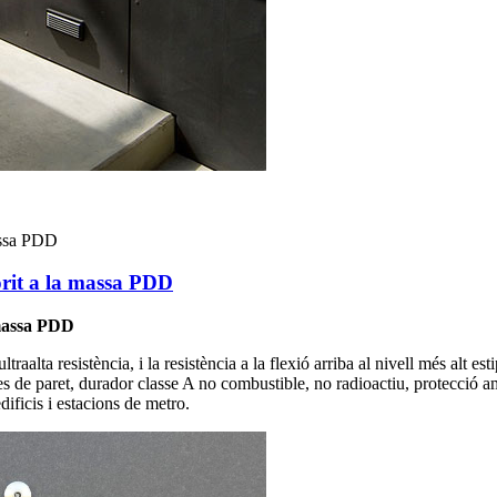
lorit a la massa PDD
 massa PDD
ultraalta resistència, i la resistència a la flexió arriba al nivell més alt es
es de paret, durador classe A no combustible, no radioactiu, protecció amb
edificis i estacions de metro.