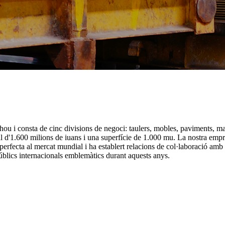
u i consta de cinc divisions de negoci: taulers, mobles, paviments, ma
l d'1.600 milions de iuans i una superfície de 1.000 mu. La nostra empr
erfecta al mercat mundial i ha establert relacions de col·laboració amb
públics internacionals emblemàtics durant aquests anys.