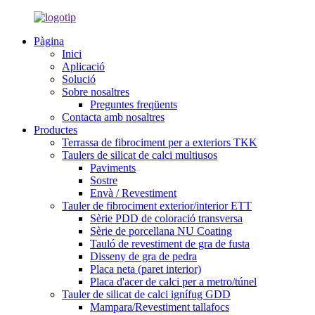
Pàgina
Inici
Aplicació
Solució
Sobre nosaltres
Preguntes freqüents
Contacta amb nosaltres
Productes
Terrassa de fibrociment per a exteriors TKK
Taulers de silicat de calci multiusos
Paviments
Sostre
Envà / Revestiment
Tauler de fibrociment exterior/interior ETT
Sèrie PDD de coloració transversa
Sèrie de porcellana NU Coating
Tauló de revestiment de gra de fusta
Disseny de gra de pedra
Placa neta (paret interior)
Placa d'acer de calci per a metro/túnel
Tauler de silicat de calci ignífug GDD
Mampara/Revestiment tallafocs