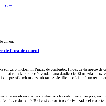
er de fibra de ciment
exs són zero, incloent-hi l'índex de combustió, l'índex de dissipació de ca
il·limitat per a la producció, venda i rang d'aplicació. El material de par
i alta pressió amb moltes substàncies de silicat i calci, amb un rendimen
consum, reduir els residus de construcció i la contaminació per pols, escu
e l'edifici, reduir un 50% el cost de construcció civilitzada del projecte 