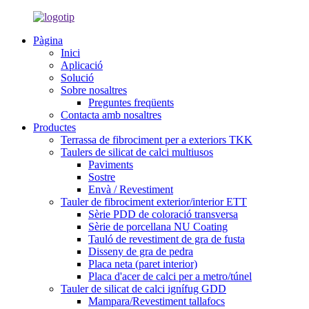
Pàgina
Inici
Aplicació
Solució
Sobre nosaltres
Preguntes freqüents
Contacta amb nosaltres
Productes
Terrassa de fibrociment per a exteriors TKK
Taulers de silicat de calci multiusos
Paviments
Sostre
Envà / Revestiment
Tauler de fibrociment exterior/interior ETT
Sèrie PDD de coloració transversa
Sèrie de porcellana NU Coating
Tauló de revestiment de gra de fusta
Disseny de gra de pedra
Placa neta (paret interior)
Placa d'acer de calci per a metro/túnel
Tauler de silicat de calci ignífug GDD
Mampara/Revestiment tallafocs