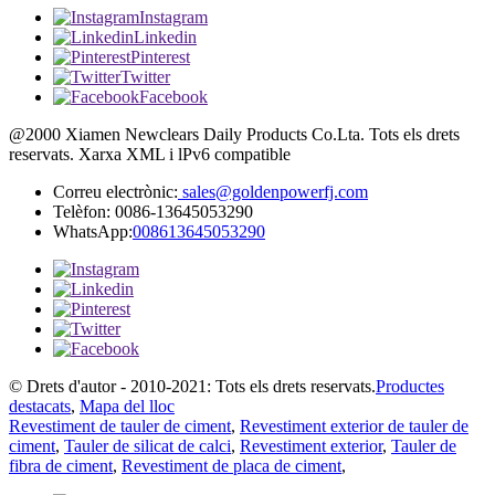
Instagram
Linkedin
Pinterest
Twitter
Facebook
@2000 Xiamen Newclears Daily Products Co.Lta. Tots els drets
reservats. Xarxa XML i lPv6 compatible
Correu electrònic:
sales@goldenpowerfj.com
Telèfon: 0086-13645053290
WhatsApp:
008613645053290
© Drets d'autor - 2010-2021: Tots els drets reservats.
Productes
destacats
,
Mapa del lloc
Revestiment de tauler de ciment
,
Revestiment exterior de tauler de
ciment
,
Tauler de silicat de calci
,
Revestiment exterior
,
Tauler de
fibra de ciment
,
Revestiment de placa de ciment
,