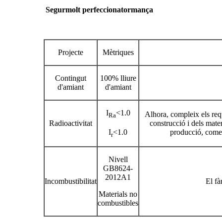
Segur
molt perfeccionat
ormança
Projecte
Mètriques
Contingut
100% lliure
d'amiant
d'amiant
I
<1.0
Alhora, compleix els requ
Ra
Radioactivitat
construcció i dels mater
I
<1.0
producció, comerc
r
Nivell
GB8624-
2012A1
Incombustibilitat
El f
Materials no
combustibles