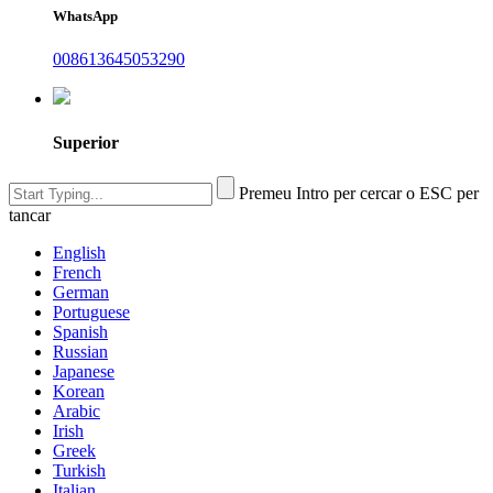
WhatsApp
008613645053290
Superior
Premeu Intro per cercar o ESC per
tancar
English
French
German
Portuguese
Spanish
Russian
Japanese
Korean
Arabic
Irish
Greek
Turkish
Italian