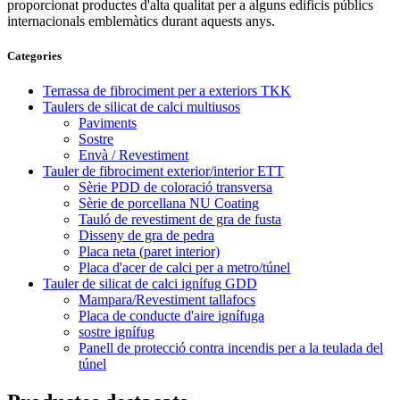
proporcionat productes d'alta qualitat per a alguns edificis públics
internacionals emblemàtics durant aquests anys.
Categories
Terrassa de fibrociment per a exteriors TKK
Taulers de silicat de calci multiusos
Paviments
Sostre
Envà / Revestiment
Tauler de fibrociment exterior/interior ETT
Sèrie PDD de coloració transversa
Sèrie de porcellana NU Coating
Tauló de revestiment de gra de fusta
Disseny de gra de pedra
Placa neta (paret interior)
Placa d'acer de calci per a metro/túnel
Tauler de silicat de calci ignífug GDD
Mampara/Revestiment tallafocs
Placa de conducte d'aire ignífuga
sostre ignífug
Panell de protecció contra incendis per a la teulada del
túnel