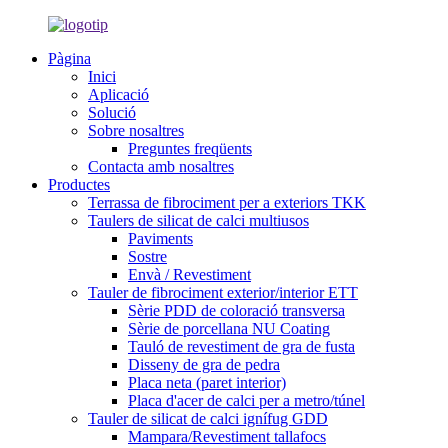
Pàgina
Inici
Aplicació
Solució
Sobre nosaltres
Preguntes freqüents
Contacta amb nosaltres
Productes
Terrassa de fibrociment per a exteriors TKK
Taulers de silicat de calci multiusos
Paviments
Sostre
Envà / Revestiment
Tauler de fibrociment exterior/interior ETT
Sèrie PDD de coloració transversa
Sèrie de porcellana NU Coating
Tauló de revestiment de gra de fusta
Disseny de gra de pedra
Placa neta (paret interior)
Placa d'acer de calci per a metro/túnel
Tauler de silicat de calci ignífug GDD
Mampara/Revestiment tallafocs