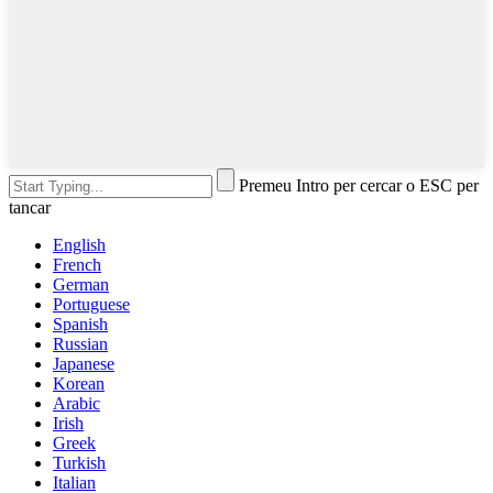
Premeu Intro per cercar o ESC per
tancar
English
French
German
Portuguese
Spanish
Russian
Japanese
Korean
Arabic
Irish
Greek
Turkish
Italian