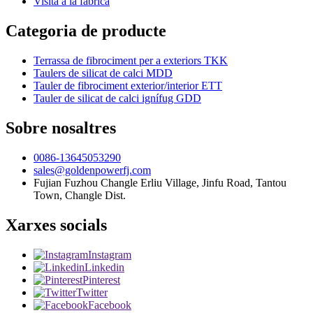
Visita a la fàbrica
Categoria de producte
Terrassa de fibrociment per a exteriors TKK
Taulers de silicat de calci MDD
Tauler de fibrociment exterior/interior ETT
Tauler de silicat de calci ignífug GDD
Sobre nosaltres
0086-13645053290
sales@goldenpowerfj.com
Fujian Fuzhou Changle Erliu Village, Jinfu Road, Tantou
Town, Changle Dist.
Xarxes socials
Instagram
Linkedin
Pinterest
Twitter
Facebook